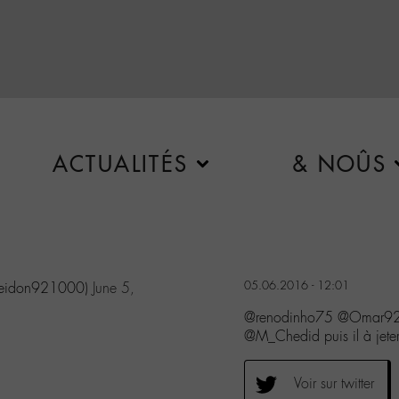
ACTUALITÉS
& NOÛS
05.06.2016 - 12:01
oseidon921000)
June 5,
@renodinho75 @Omar928
@M_Chedid puis il à jeter
Voir sur twitter