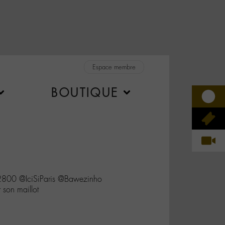
Espace membre
BOUTIQUE
00 @IciSiParis @Bawezinho
 son maillot