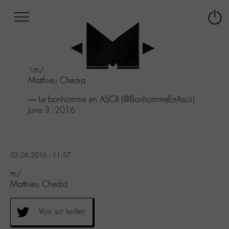
Afficher
Panneau de gestion des cookies
Labo
Connex
-
le
M-
menu
Aller
\m/
au
Matthieu Chedid
menu
Aller
— Le bonhomme en ASCII (@BonhommeEnAscii)
au
June 3, 2016
contenu
Aller
à
la
03.06.2016 - 11:57
recherche
m/
Matthieu Chedid
Voir sur twitter