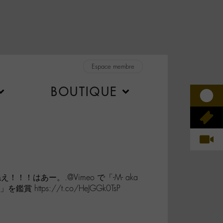
Espace membre
BOUTIQUE
！！はあー。.@Vimeo で「-M- aka
n”」を鑑賞 https://t.co/HeJGGk0TsP