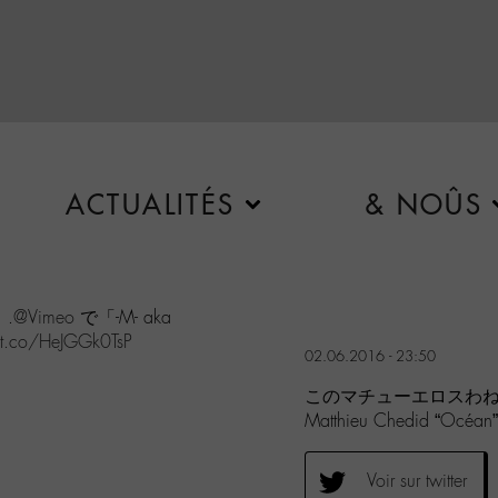
ACTUALITÉS
& NOÛS
.
@Vimeo
で「-M- aka
/t.co/HeJGGk0TsP
02.06.2016 - 23:50
このマチューエロスわねえ！
Matthieu Chedid “Océa
Voir sur twitter