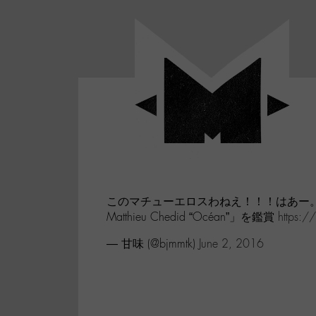
Panneau de gestion des cookies
LABO
-
Aller
Laboratoire
au
poétique
M-
menu
et
musical
Aller
autour
au
de
contenu
l'univers
Aller
de
-
à
M-
このマチューエロスわねえ！！！はあー。
la
Matthieu Chedid “Océan”」を鑑賞
https:/
recherche
— 甘味 (@bjmmtk)
June 2, 2016