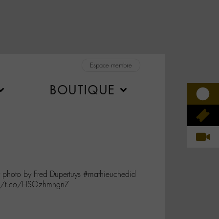
Espace membre
BOUTIQUE
 photo by Fred Dupertuys #mathieuchedid
://t.co/HSOzhmngnZ