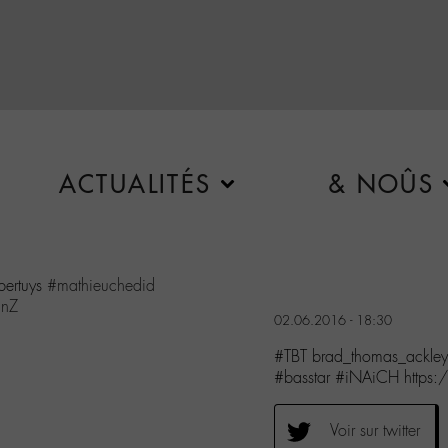
ACTUALITÉS
& NOÛS
pertuys
#mathieuchedid
gnZ
02.06.2016 - 18:30
#TBT brad_thomas_ackley
#basstar #iNAiCH https
Voir sur twitter