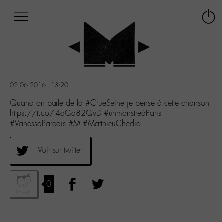
Afficher
Panneau de gestion des cookies
Labo
Connex
-
le
M-
menu
Aller
au
menu
02.06.2016 - 13:20
Aller
au
Quand on parle de la #CrueSeine je pense à cette chanson
contenu
https://t.co/t4dGq82QvD #unmonstreàParis
Aller
#VanessaParadis #M #MatthieuChedid
à
la
Voir sur twitter
recherche
0