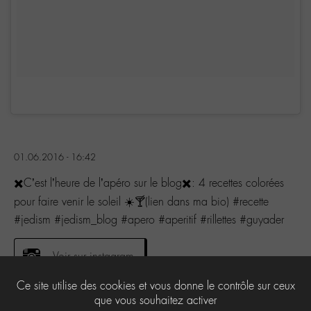
01.06.2016 - 16:42
✖️C’est l’heure de l’apéro sur le blog✖️: 4 recettes colorées
pour faire venir le soleil ☀️🍸(lien dans ma bio) #recette
#jedism #jedism_blog #apero #aperitif #rillettes #guyader
Voir sur instagram
Ce site utilise des cookies et vous donne le contrôle sur ceux
que vous souhaitez activer
0