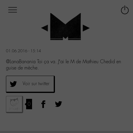
Afficher
Panneau de gestion des cookies
Labo
Connex
-
le
M-
menu
Aller
au
menu
01.06.2016 - 15:14
Aller
au
@LanaBanania Toi ça va. J’ai le M de Mathieu Chedid en
contenu
guise de mèche.
Aller
à
Voir sur twitter
la
recherche
0