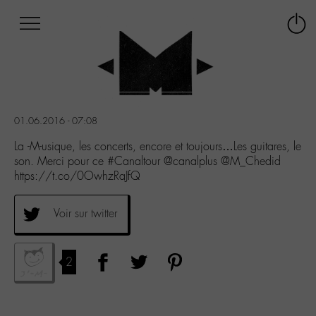
Afficher
Panneau de gestion des cookies
Labo
Connex
-
le
M-
menu
Aller
au
menu
01.06.2016 - 07:08
Aller
au
La -M-usique, les concerts, encore et toujours…Les guitares, le
contenu
son. Merci pour ce #Canaltour @canalplus @M_Chedid
Aller
https://t.co/0OwhzRaJfQ
à
la
Voir sur twitter
recherche
2