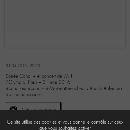
31.05.2016 - 22:53
Soirée Canal + et concert de -M- !
L’Olympia, Paris – 31 mai 2016
#canaltour #canal+ #-M- #matthieuchedid #nach #olympia
#antoinedecaunes
Voir sur instagram
Ce site utilise des cookies et vous donne le contrôle sur ceux
que vous souhaitez activer
4