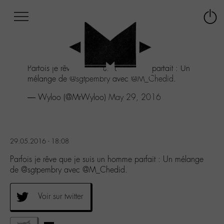
Afficher
Panneau de gestion des cookies
Labo
Connex
-
le
M-
menu
Aller
Parfois je rêve que je suis un homme parfait : Un
au
mélange de
@sgtpembry
avec
@M_Chedid
.
menu
Aller
— Wyloo (@MrWyloo)
May 29, 2016
au
contenu
Aller
à
29.05.2016 - 18:08
la
recherche
Parfois je rêve que je suis un homme parfait : Un mélange
de @sgtpembry avec @M_Chedid.
Voir sur twitter