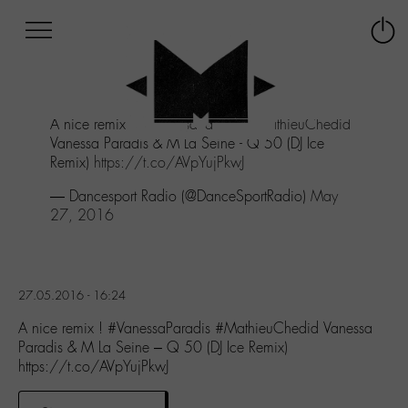
Afficher
Panneau de gestion des cookies
Labo
Connex
-
le
M-
menu
Aller
A nice remix !
#VanessaParadis
#MathieuChedid
au
Vanessa Paradis & M La Seine - Q 50 (DJ Ice
menu
Remix)
https://t.co/AVpYujPkwJ
Aller
au
— Dancesport Radio (@DanceSportRadio)
May
contenu
27, 2016
Aller
à
la
recherche
27.05.2016 - 16:24
A nice remix ! #VanessaParadis #MathieuChedid Vanessa
Paradis & M La Seine – Q 50 (DJ Ice Remix)
https://t.co/AVpYujPkwJ