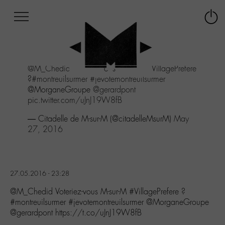
Afficher
Panneau de gestion des cookies
Labo
Connex
-
le
M-
menu
Aller
@M_Chedid
Voteriez-vous M-sur-M
#VillagePrefere
au
?
#montreuilsurmer
#jevotemontreuilsurmer
menu
@MorganeGroupe
@gerardpont
Aller
pic.twitter.com/uJnJ19W8fB
au
contenu
— Citadelle de M-sur-M (@citadelleMsurM)
May
Aller
27, 2016
à
la
recherche
27.05.2016 - 23:28
@M_Chedid Voteriez-vous M-sur-M #VillagePrefere ?
#montreuilsurmer #jevotemontreuilsurmer @MorganeGroupe
@gerardpont https://t.co/uJnJ19W8fB