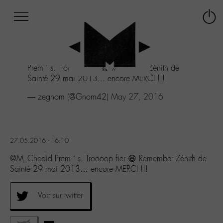
Afficher
Panneau de gestion des cookies
Labo
Connex
-
le
M-
menu
Aller
Prem ' s. Troooop fier 😆 Remember Zénith de
au
Sainté 29 mai 2013... encore MERCI !!!
menu
Aller
— zegnom (@Gnom42)
May 27, 2016
au
contenu
Aller
à
27.05.2016 - 16:10
la
recherche
@M_Chedid Prem ‘ s. Troooop fier 😆 Remember Zénith de
Sainté 29 mai 2013… encore MERCI !!!
Voir sur twitter