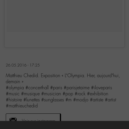
26.05.2016 - 17:25
Matthieu Chedid. Exposition « L’Olympia. Hier, aujourd’hui,
demain »
#olympia #concerthall #paris #parisjetaime #iloveparis
#music #musique #musician #pop #rock #exhibition
#histoire #lunettes #sunglasses #m #modjo #artiste #artist
#matthieuchedid
Voir sur instagram