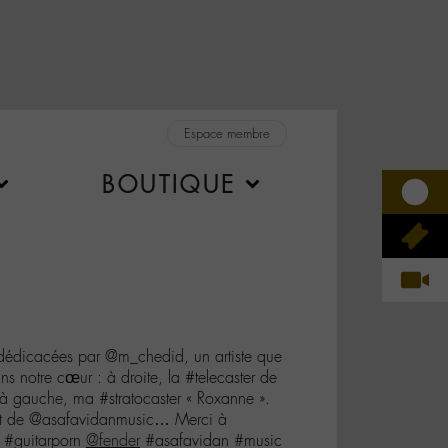
Espace membre
BOUTIQUE
dédicacées par @m_chedid, un artiste que
s notre cœur : à droite, la #telecaster de
à gauche, ma #stratocaster « Roxanne ».
list de @asafavidanmusic… Merci à
r #guitarporn
@fender
#asafavidan #music