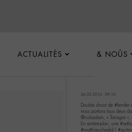
ACTUALITÉS
& NOÛS
26.05.2016 - 09:10
Double shoot de #fender 
nous portons tous deux dan
@colasdam, « Tanagra », 
En arrière-plan, une #set
#matthieuchedid ! #guita