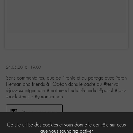
24.05.2016 - 19:00
Sans commentaires, que de l’ironie et du partage avec Yaron
Herman and friends à l’Odéon dans le cadre du #festival
#jazzasaintgermain #matthieuchedid #chedid #portal #jazz
#rock #music #yaronherman
Voir sur instagram
Ce site utilise des cookies et vous donne le contrôle sur ceux
que vous souhaitez activer
3