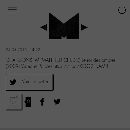
Afficher
Panneau de gestion des cookies
Labo
Connex
-
le
M-
menu
Aller
au
menu
24.05.2016 - 14:22
Aller
au
CHANSONS: M (MATTHIEU CHEDID) Le roi des ombres
contenu
(2009) Vidéo et Paroles https://t.co/XIGO21yAM4
Aller
à
Voir sur twitter
la
recherche
0