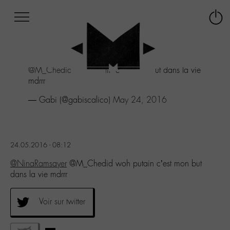
Afficher
Panneau de gestion des cookies
Labo
Connex
-
le
M-
menu
Aller
@M_Chedid
woh putain c'est mon but dans la vie
au
mdrrr
menu
Aller
— Gabi (@gabiscalico)
May 24, 2016
au
contenu
Aller
à
24.05.2016 - 08:12
la
recherche
@NinaRamsayer
@M_Chedid woh putain c’est mon but
dans la vie mdrrr
Voir sur twitter