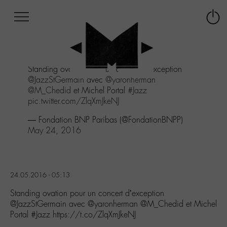
Afficher
Panneau de gestion des cookies
Labo
Connex
-
le
M-
menu
Aller
Standing ovation pour un concert d'exception
au
@JazzStGermain
avec
@yaronherman
menu
@M_Chedid
et Michel Portal
#Jazz
Aller
pic.twitter.com/ZlqXmJkeNJ
au
contenu
— Fondation BNP Paribas (@FondationBNPP)
Aller
May 24, 2016
à
la
recherche
24.05.2016 - 05:13
Standing ovation pour un concert d’exception
@JazzStGermain avec @yaronherman @M_Chedid et Michel
Portal #Jazz https://t.co/ZlqXmJkeNJ