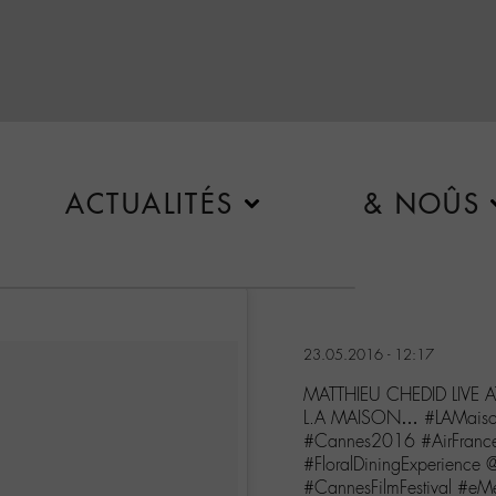
ACTUALITÉS
& NOÛS
23.05.2016 - 12:17
MATTHIEU CHEDID LIVE A
L.A MAISON… #LAMaison
#Cannes2016 #AirFrance 
#FloralDiningExperience 
#CannesFilmFestival #e