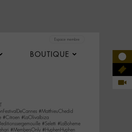
Espace membre
BOUTIQUE
T
FestivalDeCannes #MatthieuChedid
#Citroen #LaOlivaIbiza
@editionssergemouille #Seletti #LaBoheme
Mehari #MembersOnly #HyphenHyphen