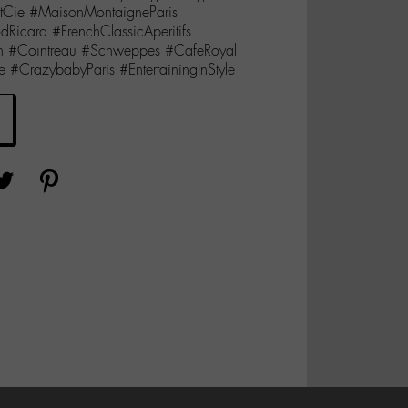
etCie #MaisonMontaigneParis
Ricard #FrenchClassicAperitifs
n #Cointreau #Schweppes #CafeRoyal
 #CrazybabyParis #EntertainingInStyle