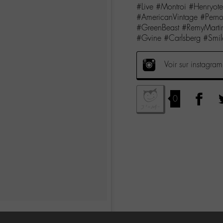
#Live #Montroi #Henryot
#AmericanVintage #Pernod
#GreenBeast #RemyMarti
#Gvine #Carlsberg #Smile
Voir sur instagram
0