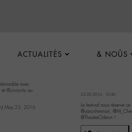
ACTUALITÉS
& NOÛS
émorable avec
r et
@zivravitz
au
23.05.2016 - 10:46
Le festival vous réserve 
in)
May 23, 2016
@yaronherman, @M_Chedid
@TheatreOdeon !