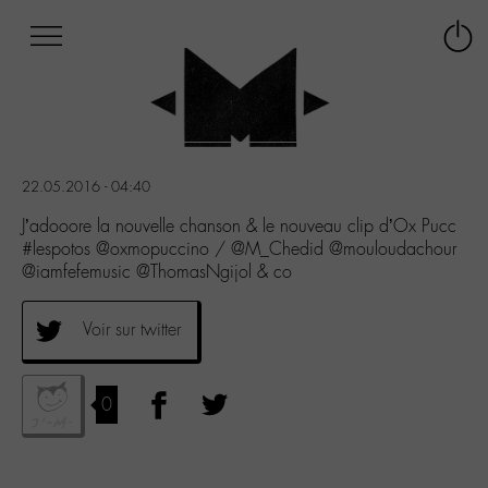
Afficher
Panneau de gestion des cookies
Labo
Connex
-
le
M-
menu
Aller
au
menu
22.05.2016 - 04:40
Aller
au
J’adooore la nouvelle chanson & le nouveau clip d’Ox Pucc
contenu
#lespotos @oxmopuccino / @M_Chedid @mouloudachour
Aller
@iamfefemusic @ThomasNgijol & co
à
la
Voir sur twitter
recherche
0