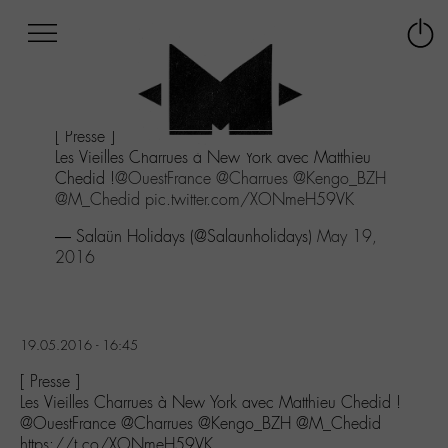
Afficher
Panneau de gestion des cookies
Labo
Connex
-
le
M-
menu
Aller
[ Presse ]
au
Les Vieilles Charrues à New York avec Matthieu
menu
Chedid !
@OuestFrance
@Charrues
@Kengo_BZH
Aller
@M_Chedid
pic.twitter.com/XONmeH59VK
au
contenu
— Salaün Holidays (@Salaunholidays)
May 19,
Aller
2016
à
la
recherche
19.05.2016 - 16:45
[ Presse ]
Les Vieilles Charrues à New York avec Matthieu Chedid !
@OuestFrance @Charrues @Kengo_BZH @M_Chedid
https://t.co/XONmeH59VK