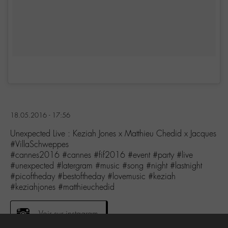
18.05.2016 - 17:56
Unexpected Live : Keziah Jones x Matthieu Chedid x Jacques
#VillaSchweppes
#cannes2016 #cannes #fif2016 #event #party #live
#unexpected #latergram #music #song #night #lastnight
#picoftheday #bestoftheday #lovemusic #keziah
#keziahjones #matthieuchedid
Voir sur instagram