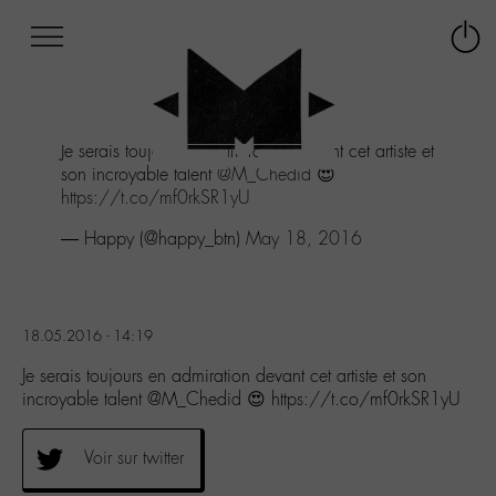
Afficher
Panneau de gestion des cookies
Labo
Connex
-
le
M-
menu
Aller
Je serais toujours en admiration devant cet artiste et
au
son incroyable talent
@M_Chedid
😍
menu
https://t.co/mf0rkSR1yU
Aller
au
— Happy (@happy_btn)
May 18, 2016
contenu
Aller
à
la
18.05.2016 - 14:19
recherche
Je serais toujours en admiration devant cet artiste et son
incroyable talent @M_Chedid 😍 https://t.co/mf0rkSR1yU
Voir sur twitter