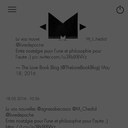
Afficher
Panneau de gestion des cookies
Labo
Connex
-
le
M-
menu
Aller
Lu vos nouvelles
@agnesabecassis
@M_Chedid
au
@livredepoche
menu
Entre nostalgie pour l'une et philosophie pour
Aller
l'autre ;)
pic.twitter.com/iu3RIdX8Wz
au
contenu
— The Love Book Blog (@TheLoveBookBlog)
May
Aller
18, 2016
à
la
recherche
18.05.2016 - 10:56
Lu vos nouvelles @agnesabecassis @M_Chedid
@livredepoche
Entre nostalgie pour l’une et philosophie pour l’autre ;)
https://t.co/iu3RIdX8Wz