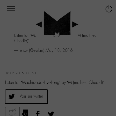
Afficher
Panneau de gestion des cookies
Labo
Connex
-
le
M-
menu
Aller
Listen to: 'Machistador-Live-Long' by 'M (mathieu
au
Chedid)'
menu
Aller
— ericv (@evrkm)
May 18, 2016
au
contenu
Aller
à
18.05.2016 - 03:50
la
recherche
Listen to: ‘Machistador-Live-Long’ by ‘M (mathieu Chedid)’
Voir sur twitter
0