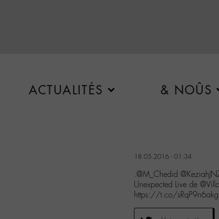
ACTUALITÉS
& NOÛS
18.05.2016 - 01:34
.@M_Chedid @KeziahJNZ J
Unexpected Live de @Villa
https://t.co/sRqP9n6akg