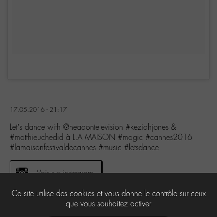
17.05.2016 - 21:17
Let’s dance with @headontelevision #keziahjones &
#matthieuchedid à L.A MAISON #magic #cannes2016
#lamaisonfestivaldecannes #music #letsdance
Voir sur instagram
Ce site utilise des cookies et vous donne le contrôle sur ceux
que vous souhaitez activer
0