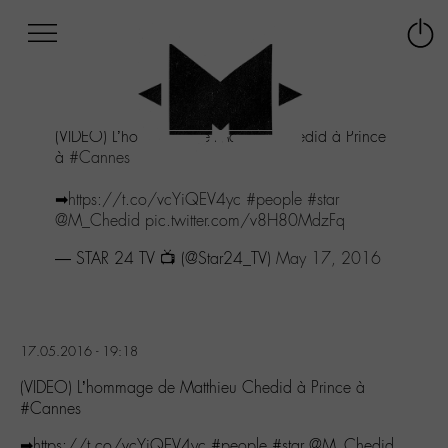
Afficher
Panneau de gestion des cookies
Labo
Connex
-
le
M-
menu
Aller
(VIDEO) L’hommage de Matthieu Chedid à Prince
au
à
#Cannes
menu
Aller
➡
https://t.co/vcYiQEV4yc
#people
#star
au
@M_Chedid
pic.twitter.com/v8H80MdzFq
contenu
Aller
— STAR 24 TV 📺 (@Star24_TV)
May 17, 2016
à
la
recherche
17.05.2016 - 19:18
(VIDEO) L’hommage de Matthieu Chedid à Prince à
#Cannes
➡https://t.co/vcYiQEV4yc #people #star @M_Chedid