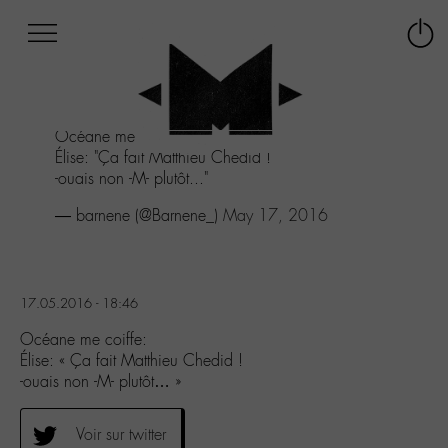
Afficher
Panneau de gestion des cookies
Labo
Connex
-
le
M-
menu
Aller
Océane me coiffe:
au
Élise: "Ça fait Matthieu Chedid !
menu
-ouais non -M- plutôt..."
Aller
au
— barnene (@Barnene_)
May 17, 2016
contenu
Aller
à
la
17.05.2016 - 18:46
recherche
Océane me coiffe:
Élise: « Ça fait Matthieu Chedid !
-ouais non -M- plutôt… »
Voir sur twitter