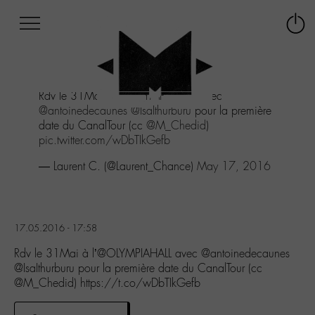
Afficher
Panneau de gestion des cookies
Labo
Connex
-
le
M-
menu
Aller
Rdv le 31Mai à l'
@OLYMPIAHALL
avec
au
@antoinedecaunes
@IsaIthurburu
pour la première
menu
date du CanalTour (cc
@M_Chedid
)
Aller
pic.twitter.com/wDbTIkGefb
au
contenu
— Laurent C. (@Laurent_Chance)
May 17, 2016
Aller
à
la
recherche
17.05.2016 - 17:58
Rdv le 31Mai à l’@OLYMPIAHALL avec @antoinedecaunes
@IsaIthurburu pour la première date du CanalTour (cc
@M_Chedid) https://t.co/wDbTIkGefb