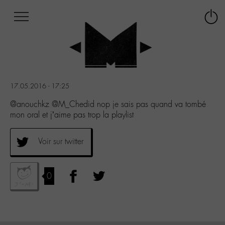
Afficher
Panneau de gestion des cookies
Labo
Connex
-
le
M-
menu
Aller
au
menu
17.05.2016 - 17:25
Aller
au
@anouchkz @M_Chedid nop je sais pas quand va tombé
contenu
mon oral et j’aime pas trop la playlist
Aller
à
Voir sur twitter
la
recherche
0