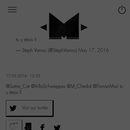
Afficher
Panneau de gestion des cookies
Labo
Connex
-
le
M-
menu
Aller
tu y étais ?
au
menu
— Steph Vanou (@StephVanou)
May 17, 2016
Aller
au
contenu
Aller
17.05.2016 - 12:53
à
la
@Satiie_Cat @VillaSchweppes @M_Chedid @FlorianMari tu
recherche
y étais ?
Voir sur twitter
0