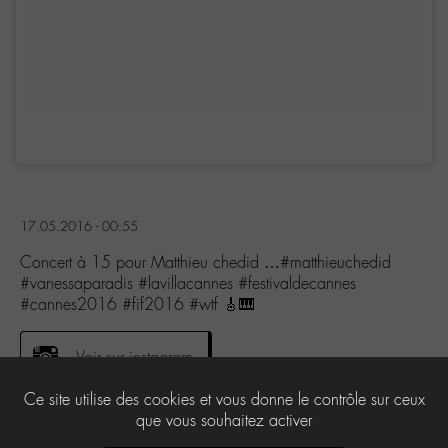
17.05.2016 - 00:55
Concert à 15 pour Matthieu chedid …#matthieuchedid
#vanessaparadis #lavillacannes #festivaldecannes
#cannes2016 #fif2016 #wtf 🎸🎹
Voir sur instagram
Ce site utilise des cookies et vous donne le contrôle sur ceux
que vous souhaitez activer
0