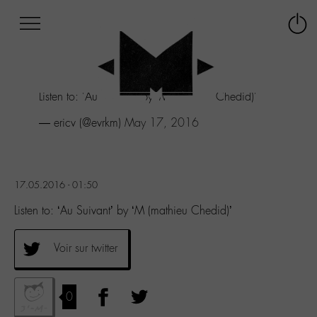
Afficher
Panneau de gestion des cookies
Labo
Connex
-
le
M-
menu
Aller
Listen to: 'Au Suivant' by 'M (mathieu Chedid)'
au
menu
— ericv (@evrkm)
May 17, 2016
Aller
au
contenu
Aller
17.05.2016 - 01:50
à
la
Listen to: ‘Au Suivant’ by ‘M (mathieu Chedid)’
recherche
Voir sur twitter
0