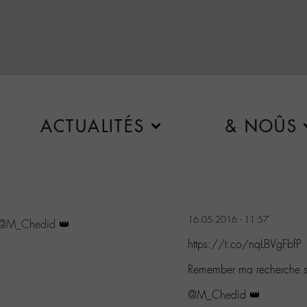
ACTUALITÉS
& NOÛS
16.05.2016 - 11:57
@M_Chedid
👑
https://t.co/nqLBVgFbfP
Remember ma recherche s
@M_Chedid 👑