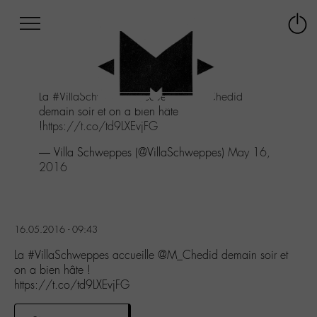
Afficher
Panneau de gestion des cookies
Labo
Connex
-
le
M-
menu
Aller
La
#VillaSchweppes
accueille
@M_Chedid
au
demain soir et on a bien hâte
menu
!
https://t.co/td9LXEvjFG
Aller
au
— Villa Schweppes (@VillaSchweppes)
May 16,
contenu
2016
Aller
à
la
recherche
16.05.2016 - 09:43
La #VillaSchweppes accueille @M_Chedid demain soir et
on a bien hâte !
https://t.co/td9LXEvjFG