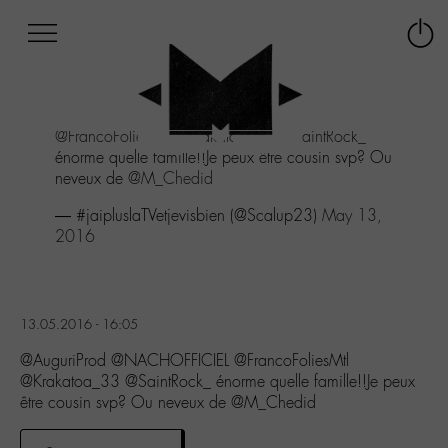
Afficher
Panneau de gestion des cookies
Labo
Connex
-
le
M-
menu
Aller
@FrancoFoliesMtl
@Krakatoa_33
@SaintRock_
au
énorme quelle famille!!Je peux être cousin svp? Ou
menu
neveux de
@M_Chedid
Aller
au
— #jaipluslaTVetjevisbien (@Scalup23)
May 13,
contenu
2016
Aller
à
la
recherche
13.05.2016 - 16:05
@AuguriProd @NACHOFFICIEL @FrancoFoliesMtl
@Krakatoa_33 @SaintRock_ énorme quelle famille!!Je peux
être cousin svp? Ou neveux de @M_Chedid