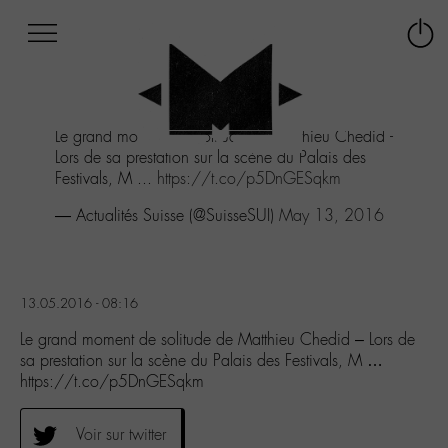
Afficher
Panneau de gestion des cookies
Labo
Connex
-
le
M-
menu
Aller
Le grand moment de solitude de Matthieu Chedid -
au
Lors de sa prestation sur la scène du Palais des
menu
Festivals, M ...
https://t.co/p5DnGESqkm
Aller
au
— Actualités Suisse (@SuisseSUI)
May 13, 2016
contenu
Aller
à
la
13.05.2016 - 08:16
recherche
Le grand moment de solitude de Matthieu Chedid – Lors de
sa prestation sur la scène du Palais des Festivals, M …
https://t.co/p5DnGESqkm
Voir sur twitter