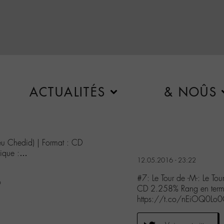
ACTUALITÉS
& NOÛS
ieu Chedid) | Format : CD
sique :…
12.05.2016 - 23:22
#7: Le Tour de -M-: Le Tou
6
CD 2.258% Rang en term
https://t.co/nEiOQ0Lo