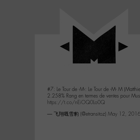
Panneau de gestion des cookies
LABO
-
Aller
Laboratoire
au
poétique
M-
menu
et
musical
Aller
autour
au
de
contenu
l'univers
Aller
de
-
à
M-
#7: Le Tour de -M-: Le Tour de -M- M (Matth
la
2.258% Rang en termes de ventes pour Mu
recherche
https://t.co/nEiOQ0Lo0Q
— 飞翔嘅雪豹 (@etransitoz)
May 12, 201