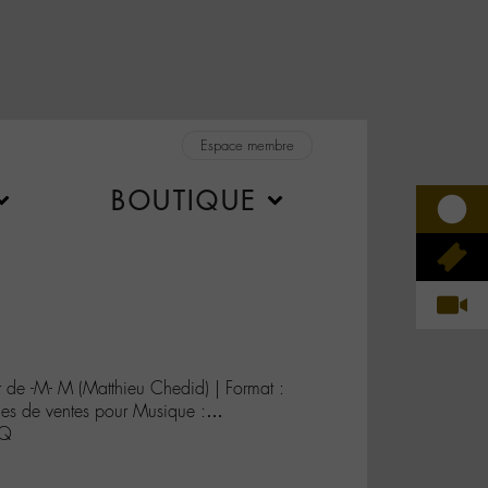
Espace membre
BOUTIQUE
r de -M- M (Matthieu Chedid) | Format :
es de ventes pour Musique :…
0Q