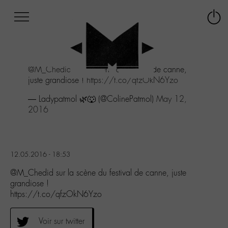
Afficher
Panneau de gestion des cookies
Labo
Connex
-
le
M-
menu
Aller
@M_Chedid
sur la scène du festival de canne,
au
juste grandiose !
https://t.co/qfzOkN6Yzo
menu
Aller
— Ladypatmol 🌿🐺 (@ColinePatmol)
May 12,
au
2016
contenu
Aller
à
la
12.05.2016 - 18:53
recherche
@M_Chedid sur la scène du festival de canne, juste
grandiose !
https://t.co/qfzOkN6Yzo
Voir sur twitter