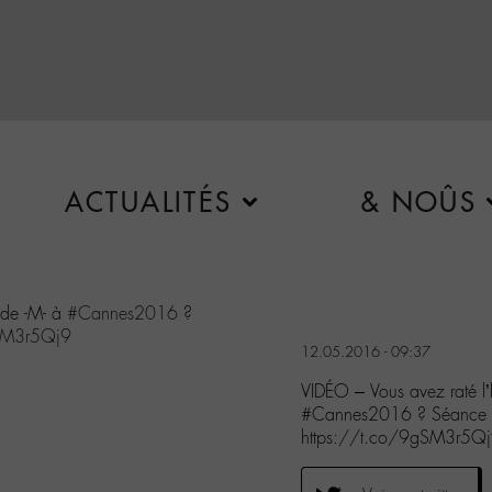
ACTUALITÉS
& NOÛS
 de -M- à
#Cannes2016
?
gSM3r5Qj9
12.05.2016 - 09:37
VIDÉO – Vous avez raté l
#Cannes2016 ? Séance d
https://t.co/9gSM3r5Qj