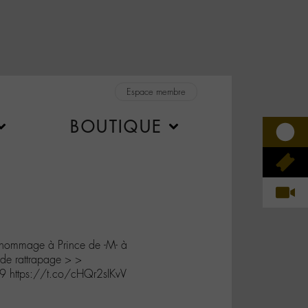
Espace membre
BOUTIQUE
’hommage à Prince de -M- à
e rattrapage > >
9 https://t.co/cHQr2sIKvV