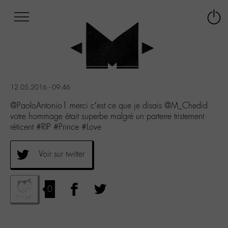
Afficher
Panneau de gestion des cookies
Labo
Connex
-
le
M-
menu
Aller
au
menu
12.05.2016 - 09:46
Aller
au
@PaoloAntonio1 merci c’est ce que je disais @M_Chedid
contenu
votre hommage était superbe malgré un parterre tristement
Aller
réticent #RIP #Prince #Love
à
la
Voir sur twitter
recherche
0