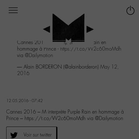
Afficher
Panneau de gestion des cookies
Labo
Connex
-
le
M-
menu
Aller
Cannes 2016 - M interprète Purple Rain en
au
hommage à Prince -
https://t.co/W2c60moMdh
menu
via
@Dailymotion
Aller
au
— Alain BORDERON (@alainborderon)
May 12,
contenu
2016
Aller
à
la
recherche
12.05.2016 - 07:42
Cannes 2016 – M interprète Purple Rain en hommage à
Prince – https://t.co/W2c60moMdh via @Dailymotion
Voir sur twitter