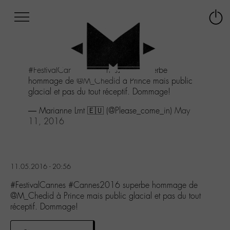
Afficher
Panneau de gestion des cookies
Labo
Connex
-
le
M-
menu
Aller
#FestivalCannes
#Cannes2016
superbe
au
hommage de
@M_Chedid
à Prince mais public
menu
glacial et pas du tout réceptif. Dommage!
Aller
au
— Marianne Lrnt 🇪🇺 (@Please_come_in)
May
contenu
11, 2016
Aller
à
la
recherche
11.05.2016 - 20:56
#FestivalCannes #Cannes2016 superbe hommage de
@M_Chedid à Prince mais public glacial et pas du tout
réceptif. Dommage!