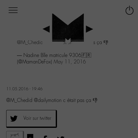
Afficher
Panneau de gestion des cookies
Labo
Connex
-
le
M-
menu
Aller
@M_Chedid
@dailymotion
c était pas ça 👎
au
menu
— Nadine Blle matricule 9306🇫🇷
Aller
(@MamanDeFox)
May 11, 2016
au
contenu
Aller
à
la
11.05.2016 - 19:46
recherche
@M_Chedid @dailymotion c était pas ça 👎
Voir sur twitter