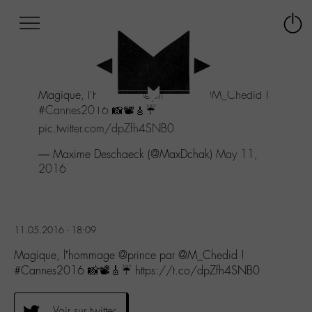
Afficher
Panneau de gestion des cookies
Labo
Connex
-
le
M-
menu
Aller
Magique, l'hommage
@prince
par
@M_Chedid
!
au
#Cannes2016
📸📽🎸☔️
menu
Aller
pic.twitter.com/dpZfh4SNB0
au
— Maxime Deschaeck (@MaxDchak)
May 11,
contenu
2016
Aller
à
la
recherche
11.05.2016 - 18:09
Magique, l’hommage @prince par @M_Chedid !
#Cannes2016 📸📽🎸☔️ https://t.co/dpZfh4SNB0
Voir sur twitter