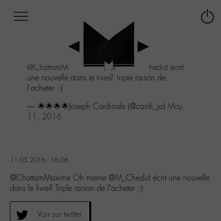
Afficher
Panneau de gestion des cookies
Labo
Connex
-
le
M-
menu
Aller
@ChattamMaxime
Oh meme
@M_Chedid
écrit
au
une nouvelle dans le livre? Triple raison de
menu
l'acheter ;-)
Aller
au
— 🌟🌟🌟🌟Joseph Cardinale (@cardi_jo)
May
contenu
11, 2016
Aller
à
la
recherche
11.05.2016 - 16:06
@ChattamMaxime Oh meme @M_Chedid écrit une nouvelle
dans le livre? Triple raison de l’acheter ;-)
Voir sur twitter