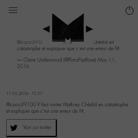
Afficher
Panneau de gestion des cookies
Labo
Connex
-
le
M-
menu
Aller
@coco39100
Il faut inviter Mathieu Chédid en
au
catastrophe et expliquer que c'est une erreur de M.
menu
Aller
— Claire Underwood (@ParisPasRose)
May 11,
au
2016
contenu
Aller
à
la
11.05.2016 - 15:57
recherche
@coco39100 Il faut inviter Mathieu Chédid en catastrophe
et expliquer que c’est une erreur de M.
Voir sur twitter